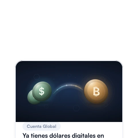
Account
BLOG
Card
Blog
Help
Open account
Cuenta Global
Ya tienes dólares digitales en 