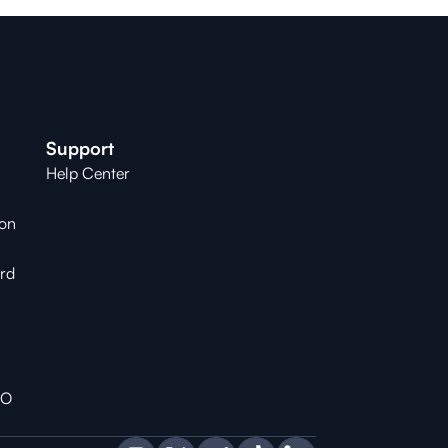
Support
Help Center
ion
ard
RO