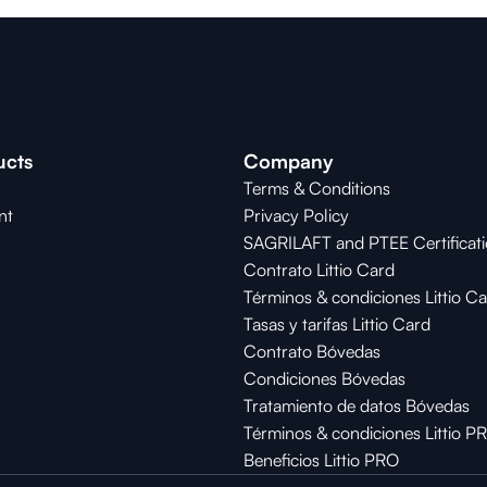
ucts
Company
Terms & Conditions
nt
Privacy Policy
SAGRILAFT and PTEE Certificat
Contrato Littio Card
Términos & condiciones Littio C
Tasas y tarifas Littio Card
Contrato 
Bóvedas
Condiciones 
Bóvedas
Tratamiento de datos Bóvedas
Términos & condiciones Littio P
Beneficios Littio PRO