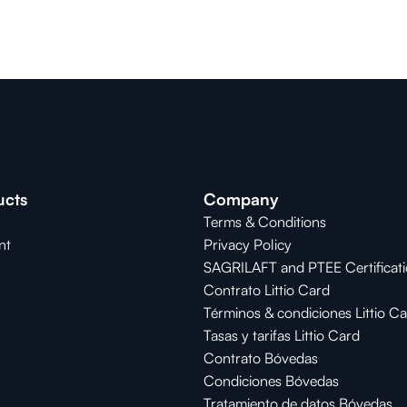
ucts
Company
Terms & Conditions
nt
Privacy Policy
SAGRILAFT and PTEE Certificat
Contrato Littio Card
Términos & condiciones Littio C
Tasas y tarifas Littio Card
Contrato 
Bóvedas
Condiciones 
Bóvedas
Tratamiento de datos Bóvedas