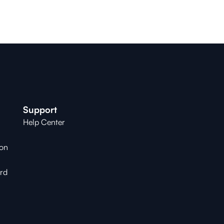
Support
Help Center
ion
ard