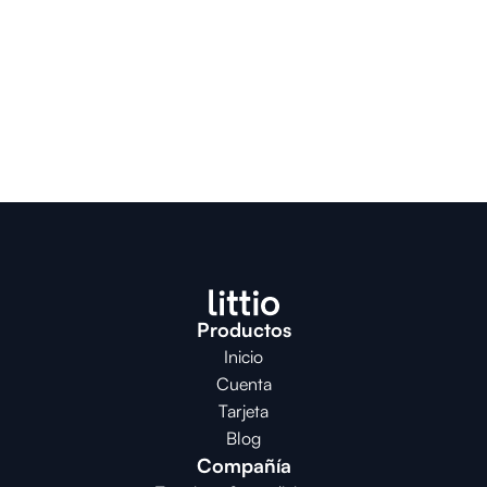
Transacciones seguras y 
rápidas
Todas tus transacciones son 
verificadas por OTP y validadas con 
confirmaciones ACH en menos de 24 
horas.
Productos
Inicio
Cuenta
Tarjeta
Blog
Compañía