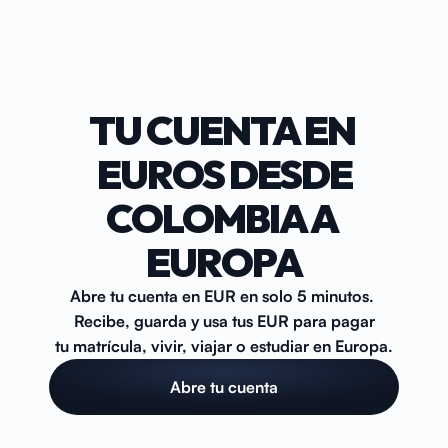
Cuenta
Tarjeta
TU CUENTA EN 
Blog
EUROS DESDE
Ayuda
COLOMBIA A 
EUROPA
Abre tu cuenta
Abre tu cuenta en EUR en solo 5 minutos. 
Recibe, guarda y usa tus EUR para pagar
tu matrícula, vivir, viajar o estudiar en Europa.
Abre tu cuenta