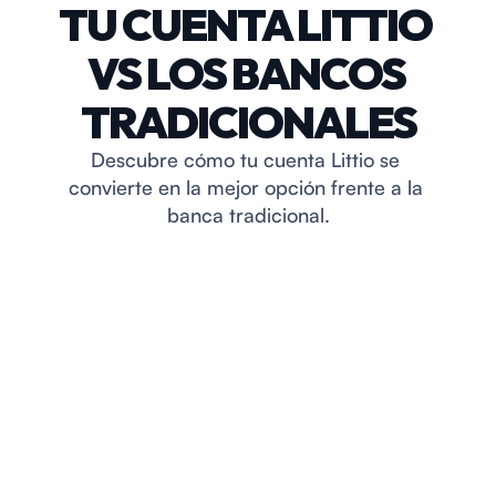
TU CUENTA LITTIO 
VS LOS BANCOS 
Cuota de manejo mensual
TRADICIONALES
$0
$14.900 COP
Descubre cómo tu cuenta Littio se 
Littio
Banco tradicional
convierte en la mejor opción frente a la 
banca tradicional.
Cuenta en USD, EUR, COP
Littio
Banco tradicional
Transferencias locales entre 
bancos
$0
$10.000 COP
Littio
Banco tradicional