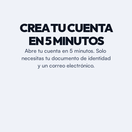
CREA TU CUENTA
EN 5 MINUTOS
Abre tu cuenta en 5 minutos. Solo 
1. DESCARGA LA APP
necesitas tu documento de identidad
DE LITTIO
y un correo electrónico.
Ve a tu tienda de aplicaciones en 
Android o iOS y descarga la app.
2. COMPLETA TU 