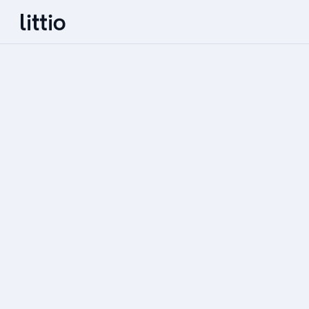
ABRE TU CUENTA
Aplica a tu cuenta Littio en menos de 2 
minutos.
Inicio
Centro de ayuda
Únete a la lista de espera