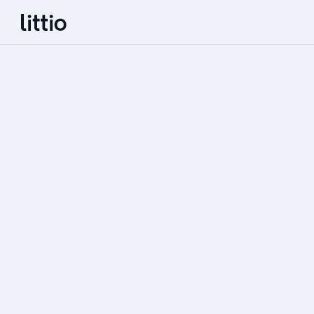
ABRE TU CUENTA
Aplica a tu cuenta Littio en menos de 2 
minutos.
Inicio
Centro de ayuda
Únete a la lista de espera