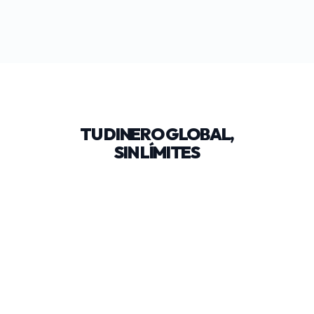
TU DINERO GLOBAL,
SIN LÍMITES
Recibe en tu cuenta
en EE. UU.